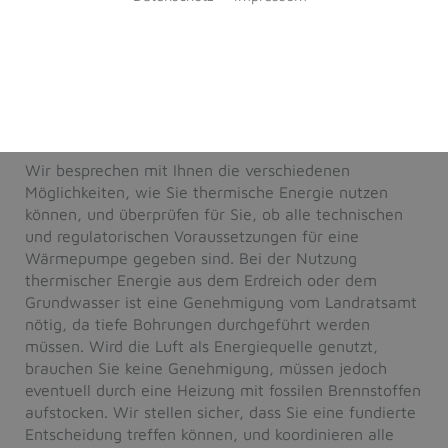
Ihnen fehlt eine nachhaltige Form der Heizung für
maximales Wohnglück? Sie sind sich nicht sicher, ob
eine Wärmepumpenheizung für Ihr Gebäude geeignet
oder zugelassen ist? Wir beantworten Ihre Fragen und
bieten Ihnen ein Full-Service-Paket zum Thema
Wärmepumpenheizung.
Wir besprechen mit Ihnen die verschiedenen
Möglichkeiten, wie Sie thermische Energie nutzen
können, und überprüfen für Sie, ob alle technischen
und regulatorischen Voraussetzungen für eine
Wärmepumpe gegeben sind. Bei der Nutzung
thermischer Energie aus dem Erdreich oder dem
Grundwasser ist eine Genehmigung vom Landratsamt
nötig, da tiefe Bohrungen durchgeführt werden
müssen. Wird die Luft als Energiequelle genutzt,
brauchen Sie keine Genehmigung, müssen jedoch
eventuell durch eine Heizung mit fossilen Brennstoffen
aufstocken. Wir stellen sicher, dass Sie eine fundierte
Entscheidung treffen können, und koordinieren alle